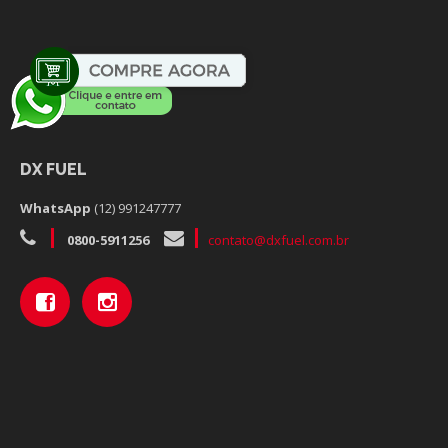
DX FUEL
WhatsApp
(12) 991247777
0800-5911256
contato@dxfuel.com.br